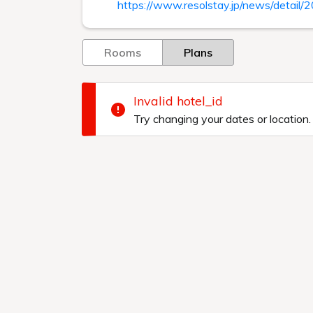
https://www.resolstay.jp/news/detail
Rooms
Plans
Invalid hotel_id
Try changing your dates or location.